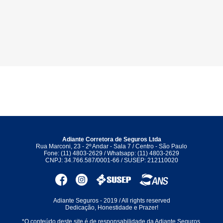
Adiante Corretora de Seguros Ltda
Rua Marconi, 23 - 2º Andar - Sala 7 / Centro - São Paulo
Fone: (11) 4803-2629 / Whatsapp: (11) 4803-2629
CNPJ: 34.766.587/0001-66 / SUSEP: 212110020
Adiante Seguros - 2019 / All rights reserved
Dedicação, Honestidade e Prazer!
*O conteúdo deste site é de responsabilidade da Adiante Seguros.